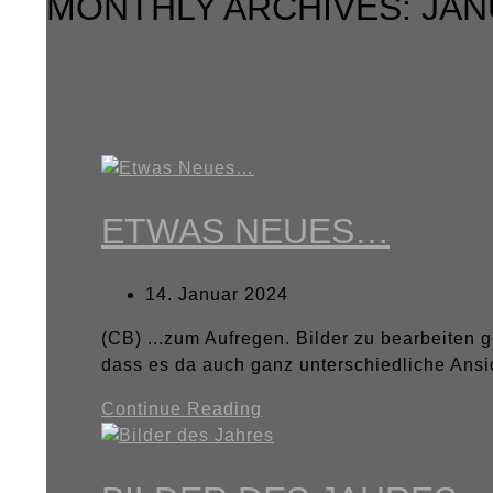
MONTHLY ARCHIVES: JAN
ETWAS NEUES…
14. Januar 2024
(CB) ...zum Aufregen. Bilder zu bearbeiten g
dass es da auch ganz unterschiedliche Ansi
Continue Reading