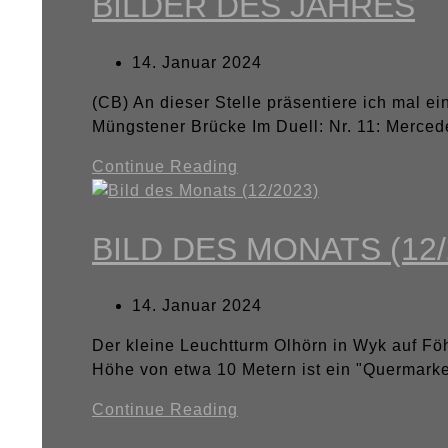
BILDER DES JAHRES
14. Januar 2024
(CB) An dieser Stelle präsentiere ich mal 
Müngstener Brücke Im Duell: Nr. 11: Merc
Continue Reading
BILD DES MONATS (12/
14. Januar 2024
Der kleine Leuchtturm Olhörn in Wyk auf Föhr
Höhe von etwa 10 Metern ist ein "Quermark
Continue Reading